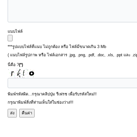
งบ
ประมาณ
ประจำ
แนบไฟล์
ปี
***รูปแบบไฟล์ที่แนบ ไม่ถูกต้อง หรือ ไฟล์มีขนาดเกิน 3 Mb
การ
( แนบไฟล์รูปภาพ หรือ ไฟล์เอกสาร .jpg, .png, .pdf, .doc, .xls, .ppt และ .z
บริหาร
นี่คือ ?
(*)
และ
พัฒนา
ทรัพยากร
พิมพ์รหัสผิด...กรุณาคลิปปุ่ม รีเฟรช เพื่อรับรหัสใหม่!!
บุคคล
กรุณาพิมพ์สิ่งที่ท่านเห็นใส่ในช่องว่าง!!!
การ
จัด
ซื้อ