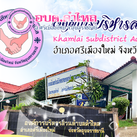
×
หน้า
close
หลัก
ข้อมูล
พื้น
ฐาน
บุคลากร
แผน
ยุทธศาสตร์
ข่าวสาร