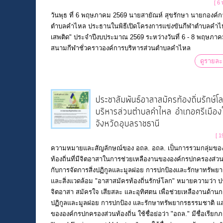
[ 6
วันพุธ ที่ 6 พฤษภาคม 2569 นายสายัณห์ สุขรักษา นายกองค์ก
ตำบลคำไหล ประธานในพิธีเปิดโครงการแข่งขันกีฬาตำบลคำไ
เสพติด" ประจำปีงบประมาณ 2569 ระหว่างวันที่ 6 - 8 พฤษภาค
สนามกีฬาชั่วคราวองค์การบริหารส่วนตำบลคำไหล
ดูรายละ
ประชาสัมพันธ์อาสาสมัครท้องถิ่นรักษ์
บริหารส่วนตำบลคำไหล อำเภอศรีเมือง
จังหวัดอุบลราชธานี
[ 1
ความหมายและสัญลักษณ์ของ อถล. อถล. เป็นการรวมกลุ่มข
ท้องถิ่นที่มีจิตอาสาในการช่วยเหลืองานขององค์กรปกครองส่วนท้
กับการจัดการสิ่งปฏิกูลและมูลฝอย การปกป้องและรักษาทรัพย
และสิ่งแวดล้อม "อาสาสมัครท้องถิ่นรักษ์โลก" หมายความว่า ป
จิตอาสา สมัครใจ เสียสละ และอุทิศตน เพื่อช่วยเหลืองานด้านกา
ปฏิกูลและมูลฝอย การปกป้อง และรักษาทรัพยากรธรรมชาติ แล
ขององค์กรปกครองส่วนท้องถิ่น ใช้ชื่อย่อว่า "อถล." มีชื่อเรีย