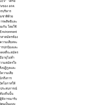
"LEV" "เครือ
กันของ อถล.
การบริหาร
รมชาติด้วย
คารพสิทธิและ
วมกัน โดยใช้
l Environment
อาสาสมัครท้อง
มีความเสียสละ
การปกป้องและ
ุคคลที่จะสมัคร
มีอายุไม่ต่ำ
ีความสมัครใจ
่งปฏิกูลและ
มีความเสีย
นักถึงการ
ปิดโอกาสให้
และประสบการณ์
้องถิ่นนั้น
ผู้พิจารณารับ
ติตนเป็นแบบ