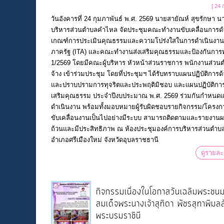
[ 24 
วันอังคารที่ 24 กุมภาพันธ์ พ.ศ. 2569 นายสายัณห์ สุขรักษา 
บริหารส่วนตำบลคำไหล จัดประชุมคณะทำงานขับเคลื่อนการด
เกณฑ์การประเมินคุณธรรมและความโปร่งใสในการดำเนินงา
ภาครัฐ (ITA) และคณะทำงานส่งเสริมคุณธรรมและป้องกันการทุจร
1/2569 โดยมีคณะผู้บริหาร หัวหน้าส่วนราชการ พนักงานส่วน
จ้าง เข้าร่วมประชุม โดยที่ประชุมฯ ได้รับทราบแผนปฏิบัติการด
และปราบปรามการทุจริตและประพฤติมิชอบ และแผนปฏิบัติการ
เสริมคุณธรรม ประจำปีงบประมาณ พ.ศ. 2569 ร่วมกันกำหนด
ดำเนินงาน พร้อมทั้งมอบหมายผู้รับผิดชอบรายกิจกรรม/โครงกา
ขับเคลื่อนงานเป็นไปอย่างมีระบบ สามารถติดตามและรายงานผ
ถ้วนและมีประสิทธิภาพ ณ ห้องประชุมองค์การบริหารส่วนตำ
อำเภอศรีเมืองใหม่ จังหวัดอุบลราชธานี
ดูรายละ
กิจกรรมเนื่องในโอกาสวันเฉลิมพระช
สมเด็จพระนางเจ้าสุทิดา พัชรสุทาพิม
พระบรมราชินี