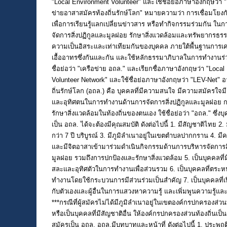
"Local Environment Volunteer" และใช้ชื่อย่อภาษาอังกฤษว่า 
ข่ายอาสาสมัครท้องถิ่นรักษ์โลก" หมายความว่า การเชื่อมโยง
เพื่อการเรียนรู้แลกเปลี่ยนข่าวสาร หรือทํากิจกรรมร่วมกัน ใน
จัดการสิ่งปฏิกูลและมูลฝอย รักษาสิ่งแวดล้อมและทรัพยากรธร
ความเป็นอิสระและเท่าเทียมกันของบุคคล ภายใต้พื้นฐานการเ
เอื้ออาทรซึ่งกันและกัน และใช้หลักธรรมาภิบาลในการทํางานร่
ชื่อย่อว่า "เครือข่าย อถล." และเรียกชื่อภาษาอังกฤษว่า "Loca
Volunteer Network" และใช้ชื่อย่อภาษาอังกฤษว่า "LEV-Net" 
ถิ่นรักษ์โลก (อถล.) คือ บุคคลที่มีความสนใจ มีความสมัครใจ
และอุทิศตนในการทำงานด้านการจัดการสิ่งปฏิกูลและมูลฝอย 
รักษาสิ่งแวดล้อมในท้องถิ่นของตนเอง ใช้ชื่อย่อว่า "อถล." ซึ่งบ
เป็น อถล. ได้จะต้องมีคุณสมบัติ ดังต่อไปนี้ 1. มีสัญชาติไทย 2. 
กว่า 7 ปี บริบูรณ์ 3. มีภูมิลำเนาอยู่ในเขตตำบลปากกราน 4. ม
และมีจิตอาสาเข้ามาร่วมดำเนินกิจกรรมด้านการบริหารจัดการสิ
มูลฝอย รวมถึงการปกป้องและรักษาสิ่งแวดล้อม 5. เป็นบุคคลที่
สละและอุทิศตัวในการทำงานเพื่อส่วนรวม 6. เป็นบุคคลที่ตระห
ทำงานโดยใช้กระบวนการมีส่วนร่วมเป็นสำคัญ 7. เป็นบุคคลที่เ
กับตัวเองและผู้อื่นในการแสวงหาความรู้ และเพิ่มพูนความรู้
***กรณีที่ผู้สมัครไม่ได้มีภูมิลำเนาอยู่ในเขตองค์กรปกครองส่วนท
หรือเป็นบุคคลที่มีสัญชาติอื่น ให้องค์กรปกครองส่วนท้องถิ่นเป็น
สมัครเป็น อถล. อถล.มีบทบาทและหน้าที่ ดังต่อไปนี้ 1. ประพฤ