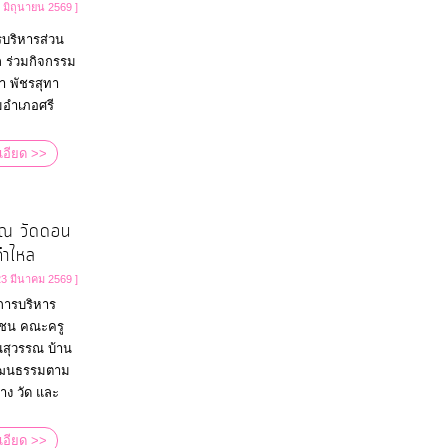
3 มิถุนายน 2569 ]
รบริหารส่วน
 ร่วมกิจกรรม
า พัชรสุทา
มอำเภอศรี
เอียด >>
 ณ วัดดอน
คำไหล
23 มีนาคม 2569 ]
์การบริหาร
มชน คณะครู
สุวรรณ บ้าน
วัฒนธรรมตาม
าง วัด และ
เอียด >>