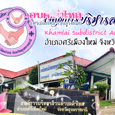
×
หน้า
close
หลัก
ข้อมูล
พื้น
ฐาน
บุคลากร
แผน
ยุทธศาสตร์
ข่าวสาร