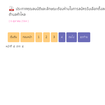
งบ
ประกาศคุณสมบัติและลักษณะต้องห้ามในการสมัครรับเลือกตั้
ประมาณ
ตำบลคำไหล
ประจำ
[ 6 ตุลาคม 2564 ]
ปี
เริ่มต้น
ก่อนหน้า
1
2
3
4
ต่อไป
สุดท้าย
การ
บริหาร
หน้าที่ 4 จาก 4
และ
พัฒนา
ทรัพยากร
บุคคล
การ
จัด
ซื้อ