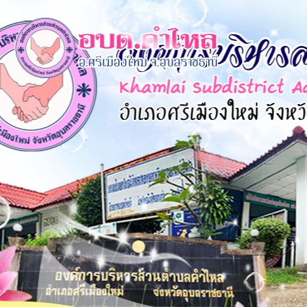
×
หน้า
close
หลัก
ข้อมูล
พื้น
ฐาน
บุคลากร
แผน
ยุทธศาสตร์
ข่าวสาร