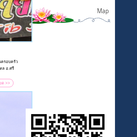
Map
ันครอบครัว
หล อ.ศรี
ียด >>