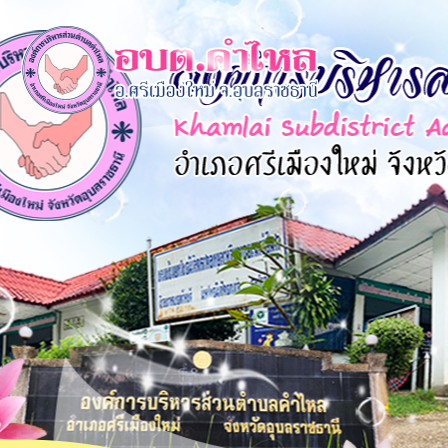
×
หน้า
close
หลัก
ข้อมูล
พื้น
ฐาน
บุคลากร
แผน
ยุทธศาสตร์
ข่าวสาร