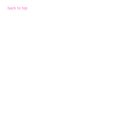
จัด
back to top
จ้าง
การ
เงิน
การ
คลัง
แผนการ
ป้องกัน
การ
ทุจริต
การ
ดำเนิน