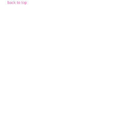
จัด
back to top
จ้าง
การ
เงิน
การ
คลัง
แผนการ
ป้องกัน
การ
ทุจริต
การ
ดำเนิน