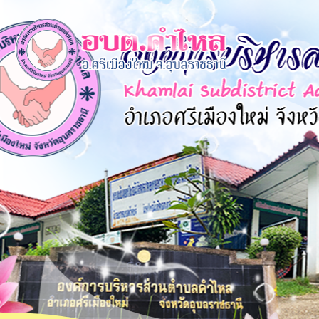
×
หน้า
close
หลัก
ข้อมูล
พื้น
ฐาน
บุคลากร
แผน
ยุทธศาสตร์
ข่าวสาร