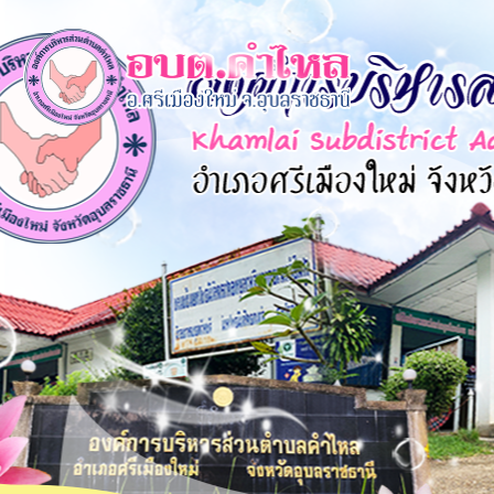
×
หน้า
close
หลัก
ข้อมูล
พื้น
ฐาน
บุคลากร
แผน
ยุทธศาสตร์
ข่าวสาร