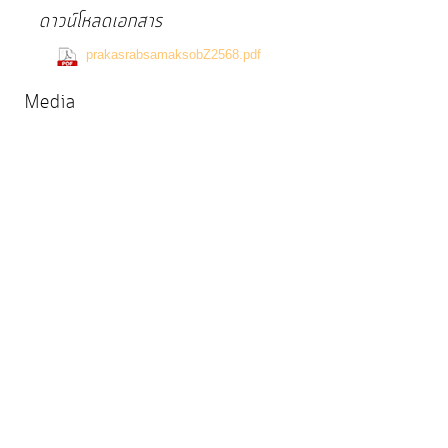
การ
ดาวน์โหลดเอกสาร
จัดการ
(0 Downloads)
ความ
prakasrabsamaksobZ2568.pdf
รู้
Media
การ
ดำเนิน
งาน
การ
ให้
บริการ
แผนการ
ใช้
จ่าย