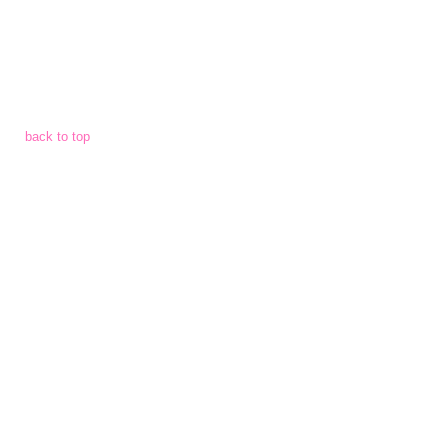
จัด
จ้าง
การ
เงิน
back to top
การ
คลัง
แผนการ
ป้องกัน
การ
ทุจริต
การ
ดำเนิน