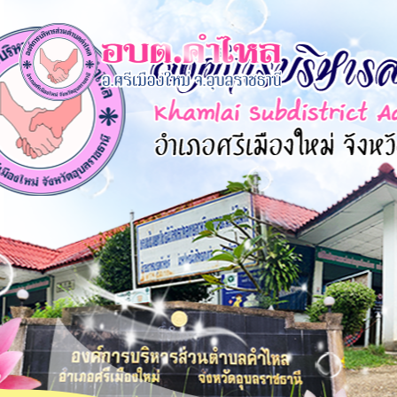
×
หน้า
close
หลัก
ข้อมูล
พื้น
ฐาน
บุคลากร
แผน
ยุทธศาสตร์
ข่าวสาร