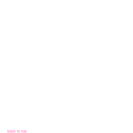
งบ
ประมาณ
ประจำ
ปี
การ
บริหาร
และ
พัฒนา
ทรัพยากร
บุคคล
การ
จัด
ซื้อ
back to top