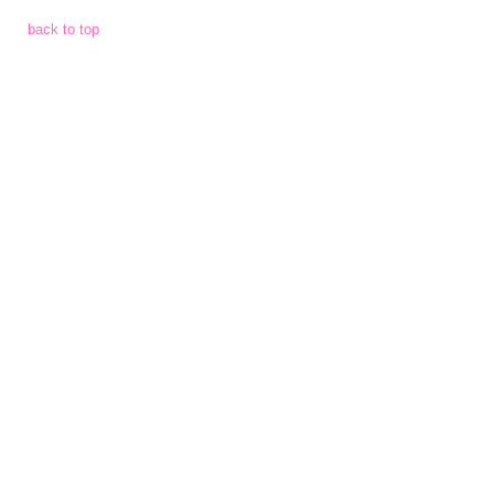
จัด
back to top
จ้าง
การ
เงิน
การ
คลัง
แผนการ
ป้องกัน
การ
ทุจริต
การ
ดำเนิน