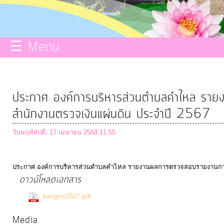
กิจการ
สภา
☰ Menu
บริการ
ข้อมูล
ประกาศ องค์การบริหารส่วนตำบลคำไหล รา
สำนักงานตรวจเงินแผ่นดิน ประจำปี 2567
ITA
วันพฤหัสบดี, 17 เมษายน 2568 11:55
e-
Service
ประกาศ องค์การบริหารส่วนตำบลคำไหล รายงานผลการตรวจสอบรายงานการเง
ดาวน์โหลดเอกสาร
Q&A
(0 Downloads)
kangern2567.pdf
Media