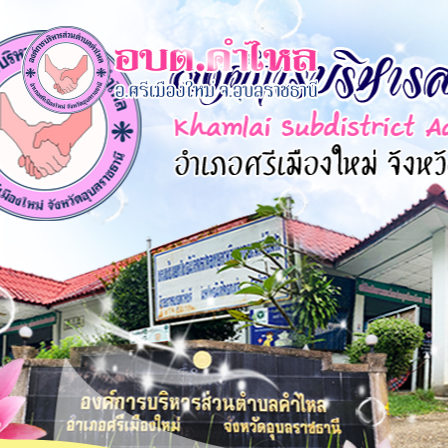
×
หน้า
close
หลัก
ข้อมูล
พื้น
ฐาน
บุคลากร
แผน
ยุทธศาสตร์
ข่าวสาร