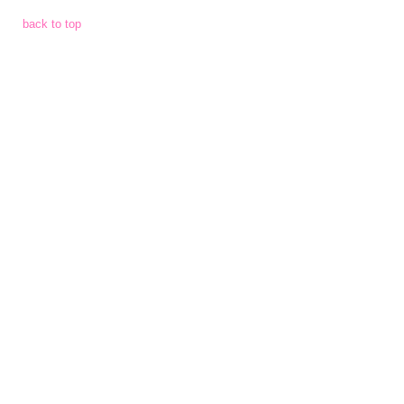
จัด
back to top
จ้าง
การ
เงิน
การ
คลัง
แผนการ
ป้องกัน
การ
ทุจริต
การ
ดำเนิน