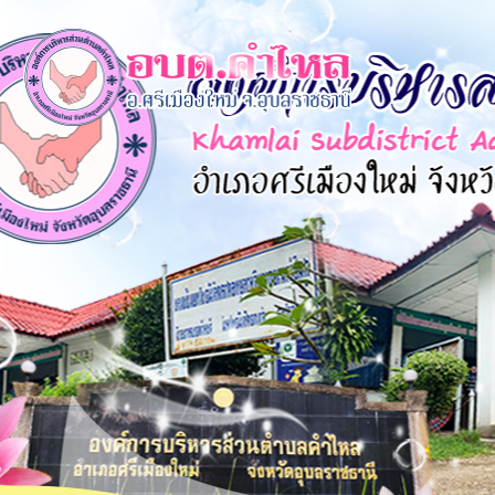
×
หน้า
close
หลัก
ข้อมูล
พื้น
ฐาน
บุคลากร
แผน
ยุทธศาสตร์
ข่าวสาร