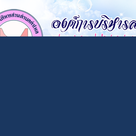
×
หน้า
close
หลัก
ข้อมูล
พื้น
ฐาน
บุคลากร
แผน
ยุทธศาสตร์
ข่าวสาร