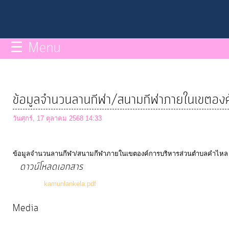
กิจการ
สภา
☰ Menu
บริการ
ข้อมูล
ข้อมูลจำนวนลานกีฬา/สนามกีฬาภายในเขตองค
ITA
วันศุกร์, 17 ตุลาคม 2568 14:33
e-
ข้อมูลจำนวนลานกีฬา/สนามกีฬาภายในเขตองค์การบริหารส่วนตำบลคำไหล อำ
Service
ดาวน์โหลดเอกสาร
(0 Downloads)
kamunlankela.pdf
Q&A
Media