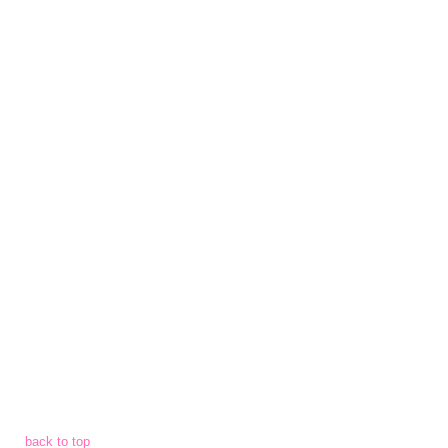
งบ
ประมาณ
ประจำ
ปี
การ
บริหาร
และ
พัฒนา
ทรัพยากร
บุคคล
การ
จัด
ซื้อ
back to top