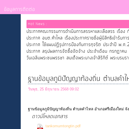
ข้อมูลการติดต่อ
Hot News :
ประกาศคณะกรรมการดำเนินการสรรหาและเลือสรร เรื่อง ก
ประกาศ อบต.คำไหล เรื่องประกาศรายชื่อผู้มีสิทธิเข้าร
ประกาศ ใช้แผนปฏิรูปการป้องกันการทุจริต ประจำปี พ.
ประกาศ สรุปผลการจัดซื้อจัดจ้าง ประจำเดือน กรกฎาคม
วันเฉลิมพระชนพรรษา สมเด็จพระนางเจ้าสิริกิต์ พระบรม
ฐานข้อมูลภูมิปัญญาท้องถิ่น ตำบลคำไ
วันพุธ, 25 มิถุนายน 2568 09:02
ฐานข้อมูลภูมิปัญญาท้องถิ่น ตำบลคำไหล อำเภอศรีเมืองใหม่ จั
ดาวน์โหลดเอกสาร
(0 Downloads)
tankomumtongtin.pdf