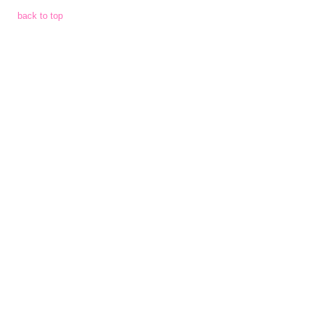
จัด
back to top
จ้าง
การ
เงิน
การ
คลัง
แผนการ
ป้องกัน
การ
ทุจริต
การ
ดำเนิน