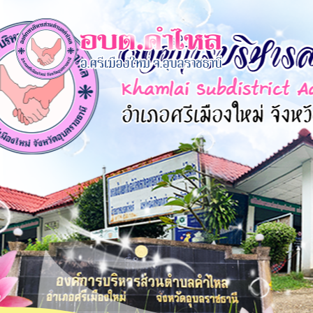
×
หน้า
close
หลัก
ข้อมูล
พื้น
ฐาน
บุคลากร
แผน
ยุทธศาสตร์
ข่าวสาร