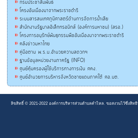
กรมประชาสัมพันธ์
โครงอันเนื่องมาจากพระราชดำริ
ระบบสารสนเทศภูมิศาสตร์ด้านการจัดการน้ำเสีย
สำนักงานรัฐบาลอิเล็กทรอนิกส์ (องค์การมหาชน) (สรอ.)
โครงการอนุรักษ์พันธุกรรมพืชอันเนื่องมาจากพระราชดำริ
คลังข่าวมหาไทย
คู่มือตาม พ.ร.บ.อำนวยความสดวกฯ
ฐานข้อมูลหน่วยงานภาครัฐ (INFO)
ศูนย์คุ้มครองผู้ใช้บริการทางการเงิน ศคง.
ศูนย์อำนวยการบริหารจังหวัดชายแดนภาคใต้ ศอ.บต.
ลิขสิทธิ์ © 2021-2022 องค์การบริหารส่วนตำบลคำไหล. ขอสงวนไว้ซึ่งสิทธ