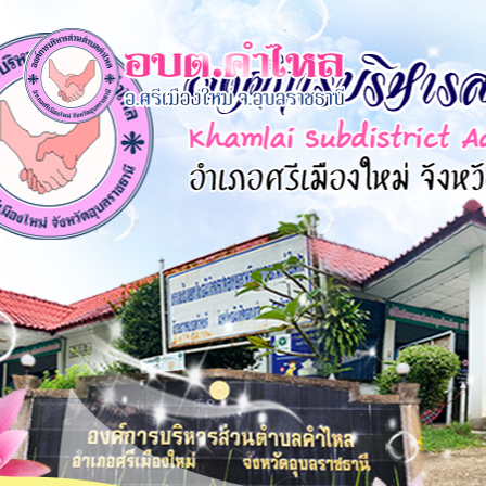
×
หน้า
close
หลัก
ข้อมูล
พื้น
ฐาน
บุคลากร
แผน
ยุทธศาสตร์
ข่าวสาร